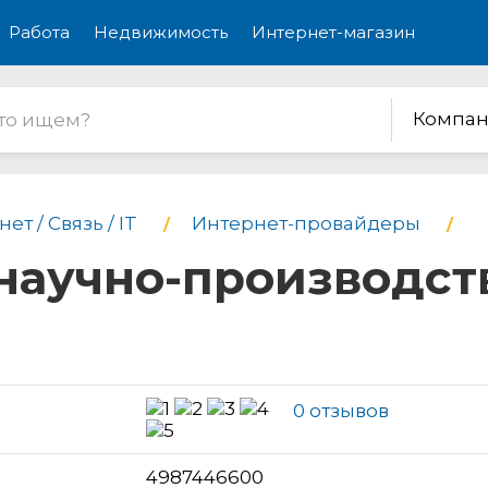
Работа
Недвижимость
Интернет-магазин
Компан
ет / Связь / IT
Интернет-провайдеры
научно-производс
0 отзывов
н
4987446600