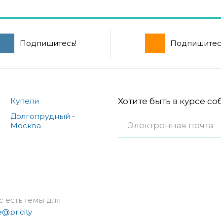
Подпишитесь!
Подпишитес
Купели
Хотите быть в курсе с
Долгопрудный -
Москва
с есть темы для
e@pr.city