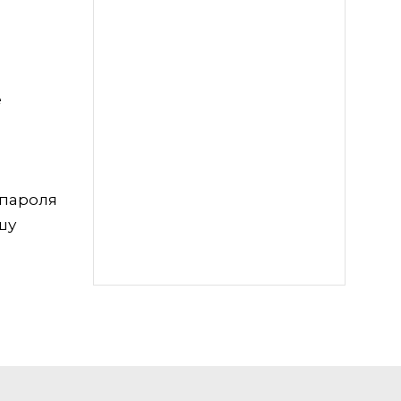
е
 пароля
шу