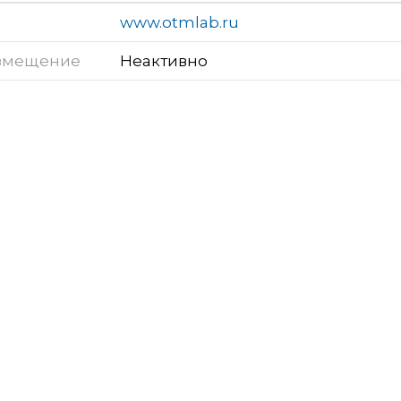
www.otmlab.ru
змещение
Неактивно