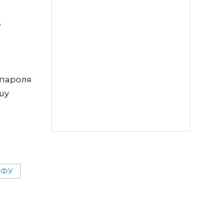
е
 пароля
шу
ФУ