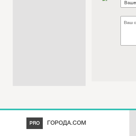
Интернет / Связь / IT
Автосервис / Автотовары
Реклама / Полиграфия / СМИ
Товары для животных /
Ветеринария
Досуг / Развлечения / Еда
Юридические / финансовые
услуги
Хозтовары / Канцелярия /
Упаковка
ГОРОДА.COM
PRO