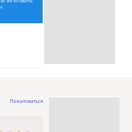
ак же оставить
ет
Пожаловаться
3 звезды
4 звезды
5 звёзд