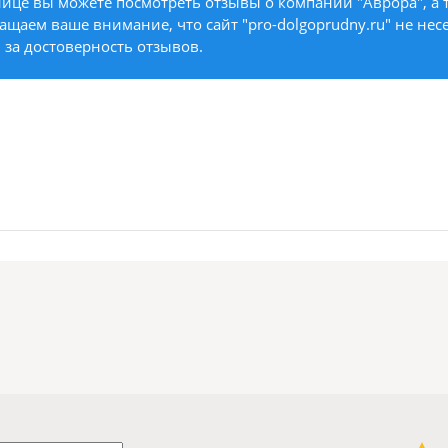
ице вы можете посмотреть отзывы о компании "Аврора", а т
ащаем ваше внимание, что сайт "pro-dolgoprudny.ru" не нес
 за достоверность отзывов.
1 звезда
2 звезды