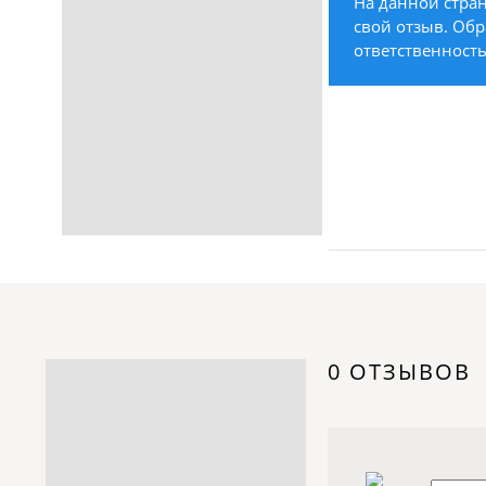
На данной стран
Строительство /
свой отзыв. Обр
Недвижимость / Ремонт
ответственность
Одежда / Обувь
Текстиль / Предметы
интерьера
Культура / Искусство / Религия
Город / Власть
Спорт / Отдых / Туризм
Образование / Работа /
Карьера
Компьютеры / Бытовая
техника / Офисная техника
Охрана / Безопасность
0 ОТЗЫВОВ
Металлы / Топливо / Химия
Электроника / Электротехника
Транспорт / Грузоперевозки
Мебель / Материалы /
Фурнитура