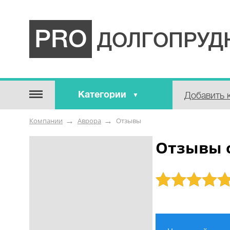
PRO
ДОЛГОПРУД
Категории
Добавить 
Строительные / отделочные
Компании
Аврора
Отзывы
материалы
Оборудование / Инструмент
Отзывы 
Аварийные / справочные /
экстренные службы
Рейтинг: 5
Коммунальные / бытовые /
ритуальные услуги
Медицина / Здоровье /
Красота