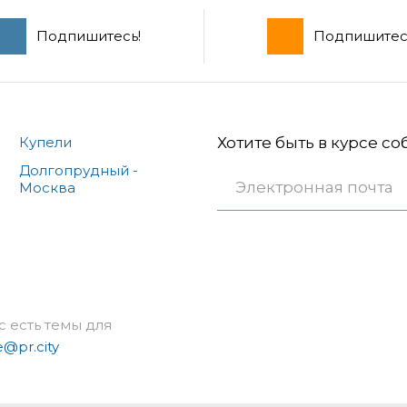
Подпишитесь!
Подпишитес
Купели
Хотите быть в курсе с
Долгопрудный -
Москва
с есть темы для
e@pr.city