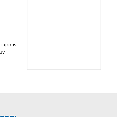
е
 пароля
шу