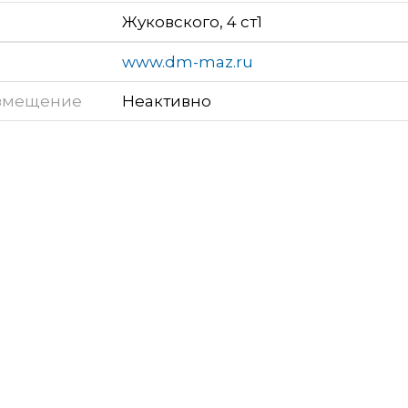
Жуковского, 4 ст1
www.dm-maz.ru
змещение
Неактивно