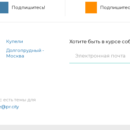
Подпишитесь!
Подпишитес
Купели
Хотите быть в курсе с
Долгопрудный -
Москва
с есть темы для
e@pr.city