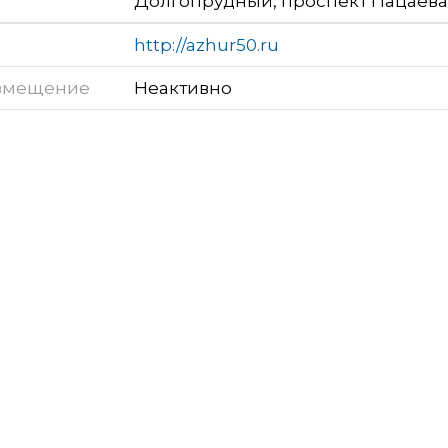
Долгопрудный, проспект Пацаева,
http://azhur50.ru
змещение
Неактивно