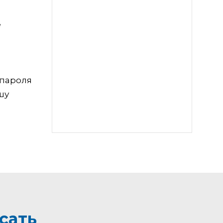
е
 пароля
шу
сать