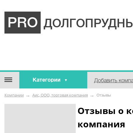
PRO
ДОЛГОПРУДНЫ
Категории
Добавить комп
Строительные / отделочные
Компании
Аис, ООО, торговая компания
Отзывы
материалы
Оборудование / Инструмент
Отзывы о к
Аварийные / справочные /
компания
экстренные службы
Коммунальные / бытовые /