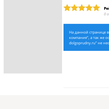
ритуальные услуги
Рейтинг: 5
Ре
Медицина / Здоровье /
0 
Красота
Строительство /
Недвижимость / Ремонт
На данной странице в
Одежда / Обувь
компания", а так же о
Текстиль / Предметы
dolgoprudny.ru" не не
интерьера
Культура / Искусство / Религия
Город / Власть
Спорт / Отдых / Туризм
Образование / Работа /
Карьера
Компьютеры / Бытовая
техника / Офисная техника
Охрана / Безопасность
Металлы / Топливо / Химия