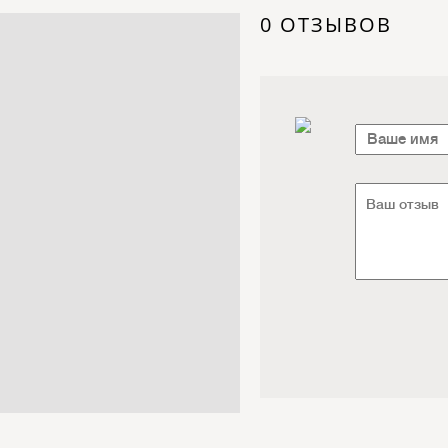
Электроника / Электротехника
0 ОТЗЫВОВ
Транспорт / Грузоперевозки
Мебель / Материалы /
Фурнитура
Интернет / Связь / IT
Автосервис / Автотовары
Реклама / Полиграфия / СМИ
Товары для животных /
Ветеринария
Досуг / Развлечения / Еда
Юридические / финансовые
услуги
Хозтовары / Канцелярия /
Упаковка