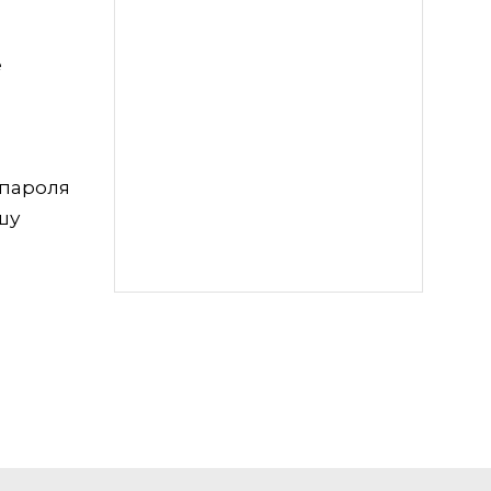
е
 пароля
шу