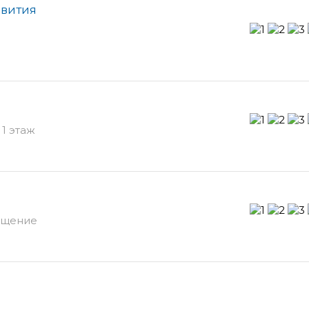
звития
 1 этаж
мещение