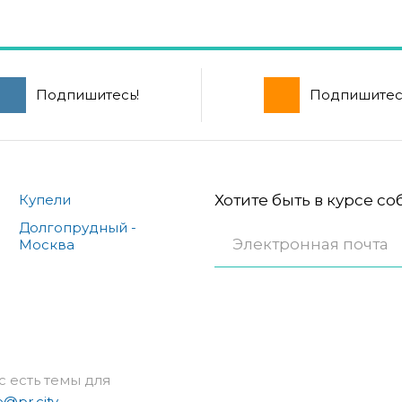
Подпишитесь!
Подпишитес
Купели
Хотите быть в курсе с
Долгопрудный -
Москва
с есть темы для
e@pr.city