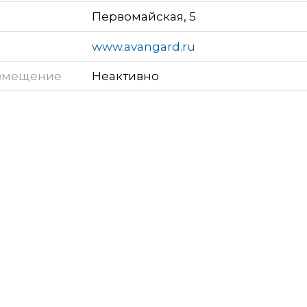
Первомайская, 5
www.avangard.ru
змещение
Неактивно