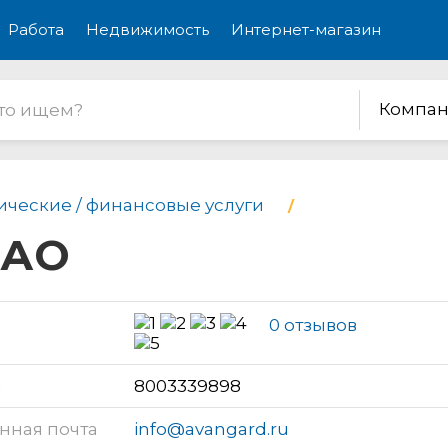
Работа
Недвижимость
Интернет-магазин
Компан
ческие / финансовые услуги
ОАО
0 отзывов
н
8003339898
нная почта
info@avangard.ru