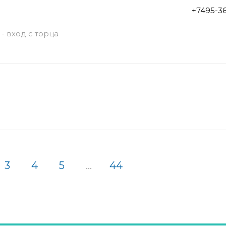
+7495-3
- вход с торца
3
4
5
...
44