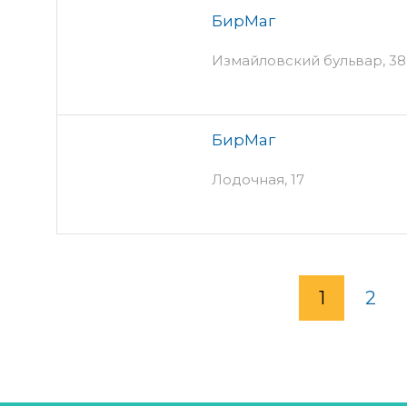
БирМаг
Измайловский бульвар, 38 
БирМаг
Лодочная, 17
1
2