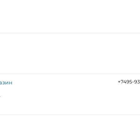
+7495-93
азин
4