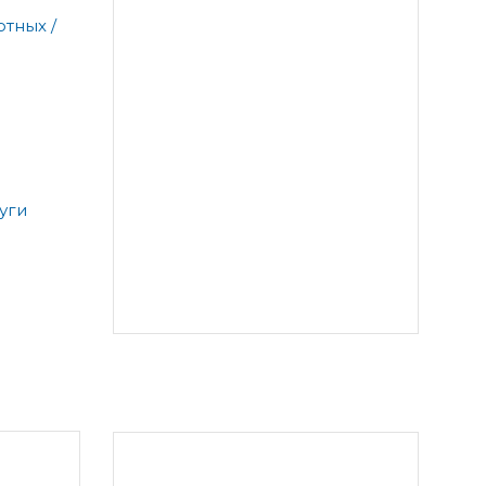
тных /
уги