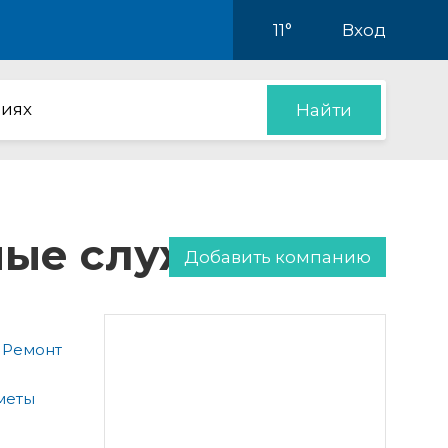
11°
Вход
иях
Найти
нные службы
Добавить компанию
 Ремонт
меты