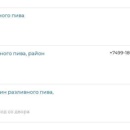
ного пива
+7499-1
ного пива, район
ин разливного пива,
ход со двора