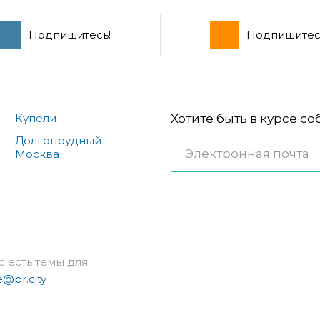
Подпишитесь!
Подпишитес
Купели
Хотите быть в курсе с
Долгопрудный -
Москва
с есть темы для
e@pr.city