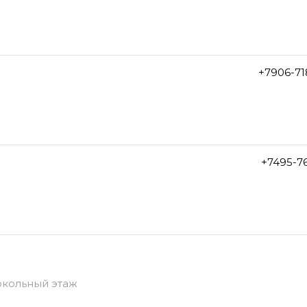
+7906-71
+7495-7
цокольный этаж