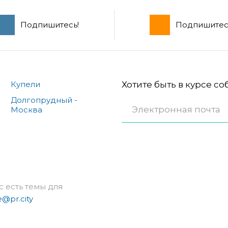
Подпишитесь!
Подпишитес
Купели
Хотите быть в курсе с
Долгопрудный -
Москва
с есть темы для
e@pr.city