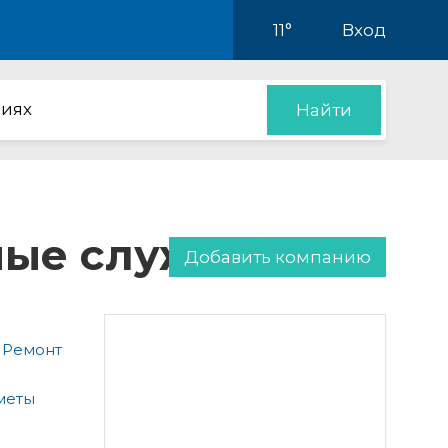
11°
Вход
иях
Найти
нные службы
Добавить компанию
 Ремонт
меты