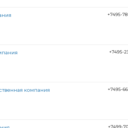
+7495-78
ания
+7495-2
омпания
+7495-66
дственная компания
+7499-7
ания