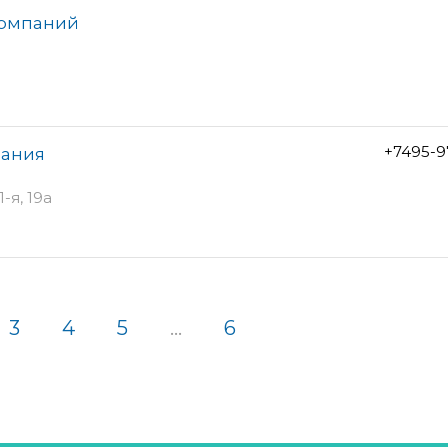
компаний
+7495-9
пания
-я, 19а
3
4
5
...
6