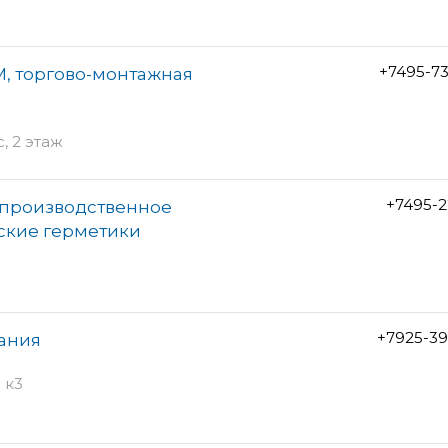
+7495-7
, торгово-монтажная
, 2 этаж
+7495-2
-производственное
ские герметики
+7925-39
пания
 к3