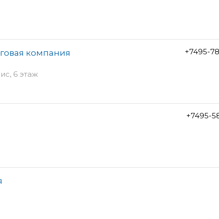
+7495-7
рговая компания
ис, 6 этаж
+7495-5
я