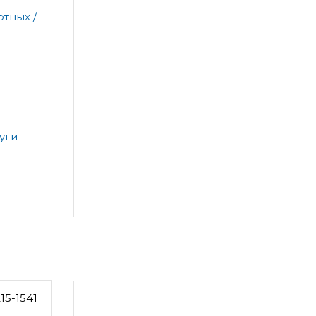
тных /
уги
15-1541