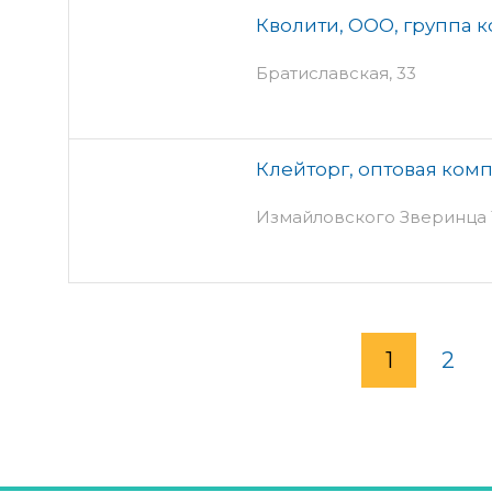
Кволити, ООО, группа 
Братиславская, 33
Клейторг, оптовая ком
Измайловского Зверинца 1
1
2