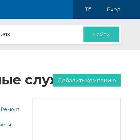
11°
Вход
иях
Найти
нные службы
Добавить компанию
 Ремонт
меты