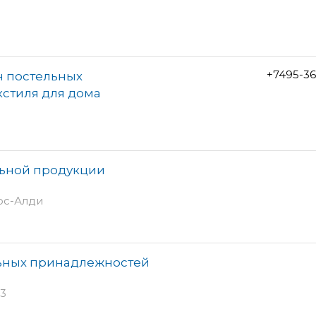
+7495-3
н постельных
стиля для дома
льной продукции
нос-Алди
льных принадлежностей
63