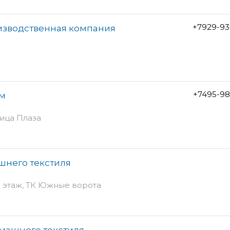
+7929-93
изводственная компания
+7495-98
ом
ница Плаза
шнего текстиля
, 1 этаж, ТК Южные ворота
омашнего текстиля