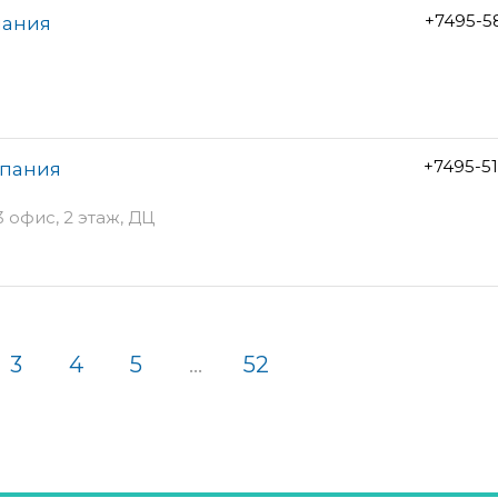
+7495-5
пания
+7495-5
мпания
 офис, 2 этаж, ДЦ
3
4
5
...
52