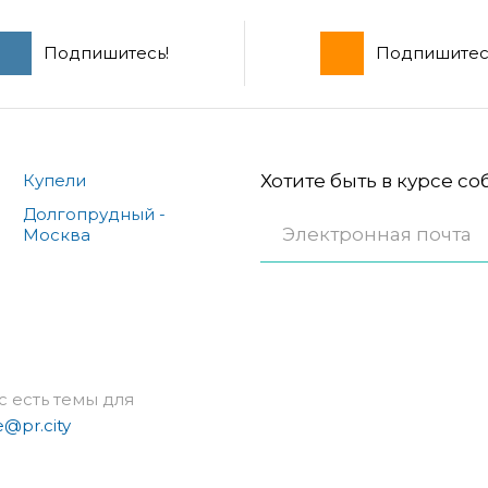
Подпишитесь!
Подпишитес
Купели
Хотите быть в курсе с
Долгопрудный -
Москва
с есть темы для
e@pr.city