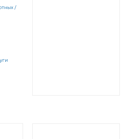
тных /
уги