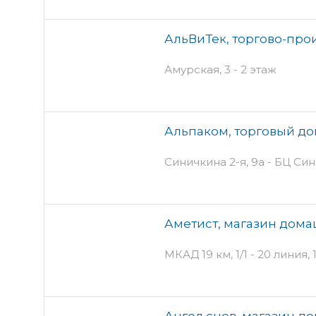
АльВиТек, торгово-про
Амурская, 3 - 2 этаж
Альпаком, торговый д
Синичкина 2-я, 9а - БЦ Си
Аметист, магазин дома
МКАД 19 км, 1/1 - 20 линия
Ангел снов, магазин д