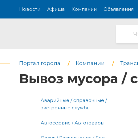
Новости
Афиша
Компании
Объявления
Портал города
Компании
Транс
Вывоз мусора / 
Аварийные / справочные /
экстренные службы
Автосервис / Автотовары
Досуг / Развлечения / Еда