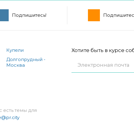
Подпишитесь!
Подпишитес
Купели
Хотите быть в курсе с
Долгопрудный -
Москва
с есть темы для
e@pr.city