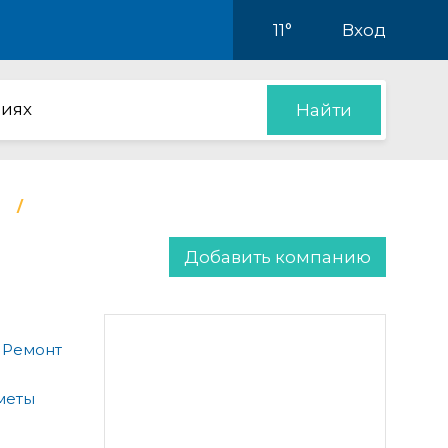
11°
Вход
иях
Найти
Добавить компанию
 Ремонт
меты