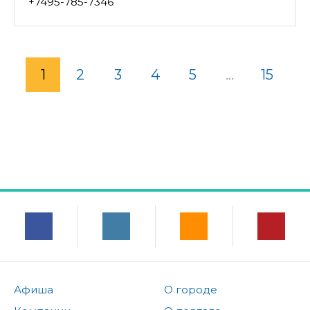
+7495-785-7346
1
2
3
4
5
...
15
Афиша
О городе