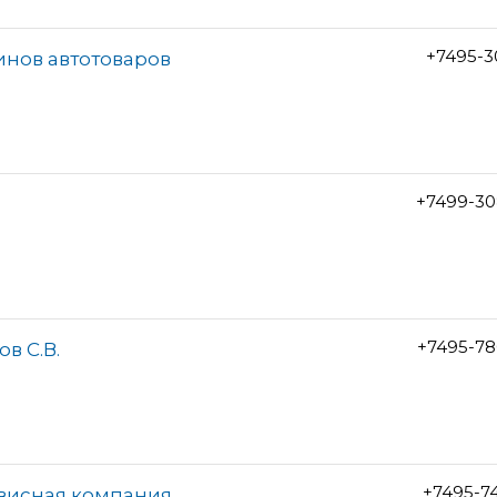
+7495-3
инов автотоваров
+7499-30
+7495-78
в С.В.
+7495-7
рвисная компания