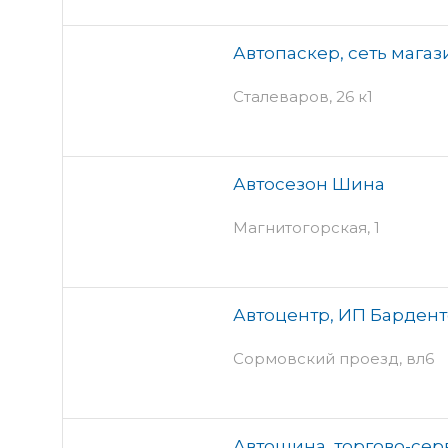
Автопаскер, сеть магаз
Сталеваров, 26 к1
Автосезон Шина
Магнитогорская, 1
Автоцентр, ИП Барденто
Сормовский проезд, вл6
Автошина, торгово-се