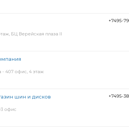
+7495-79
 этаж, БЦ Верейская плаза II
компания
 - 407 офис, 4 этаж
+7495-38
газин шин и дисков
03 офис