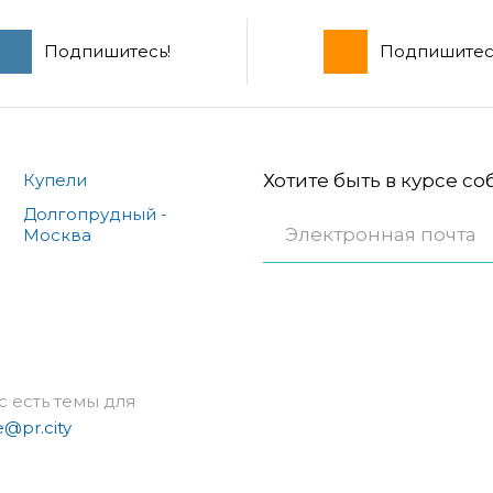
Подпишитесь!
Подпишитес
Купели
Хотите быть в курсе с
Долгопрудный -
Москва
с есть темы для
e@pr.city