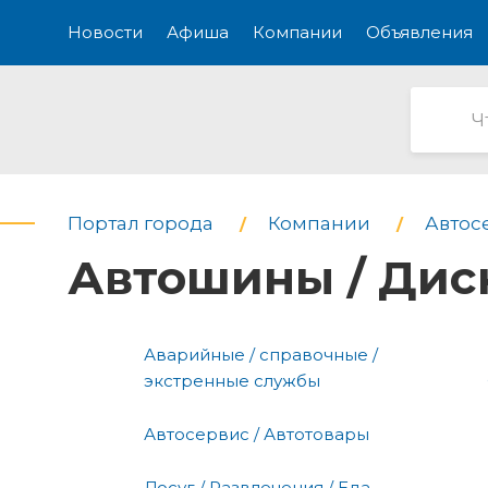
Новости
Афиша
Компании
Объявления
Портал города
Компании
Автос
Автошины / Дис
Аварийные / справочные /
экстренные службы
Автосервис / Автотовары
Досуг / Развлечения / Еда