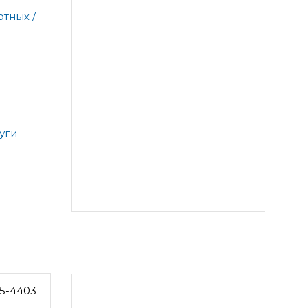
тных /
уги
5-4403