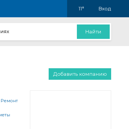
11°
Вход
иях
Найти
Добавить компанию
 Ремонт
меты