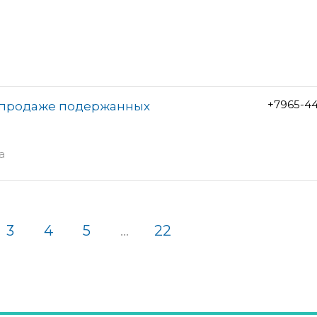
+7965-4
о продаже подержанных
а
3
4
5
...
22