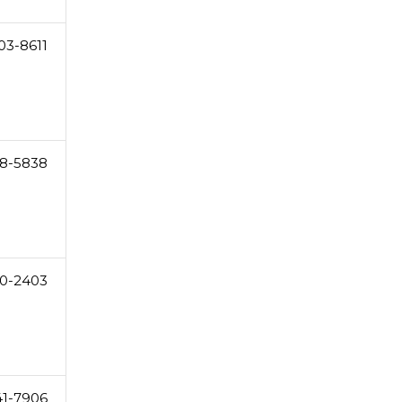
03-8611
8-5838
0-2403
41-7906