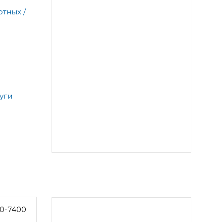
тных /
уги
0-7400