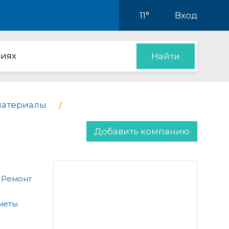
11°
Вход
иях
Найти
материалы
Добавить компанию
 Ремонт
меты