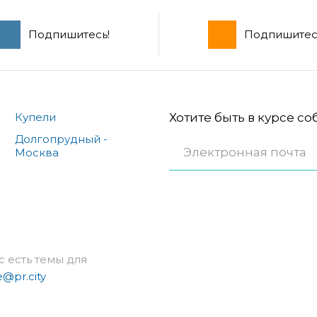
Подпишитесь!
Подпишитес
Купели
Хотите быть в курсе с
Долгопрудный -
Москва
с есть темы для
e@pr.city