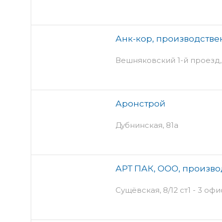
Анк-кор, производств
Вешняковский 1-й проезд, 
Аронстрой
Дубнинская, 81а
АРТ ПАК, ООО, произв
Сущёвская, 8/12 ст1 - 3 оф