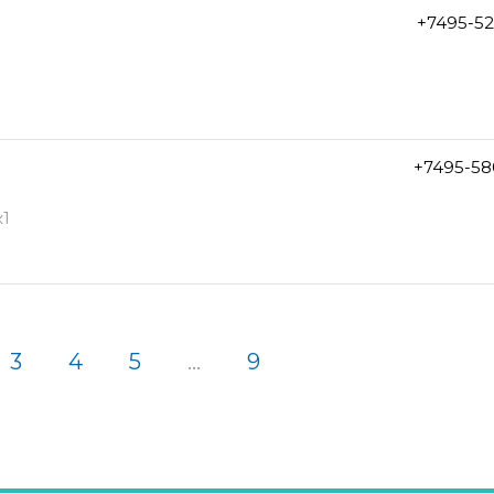
+7495-5
+7495-58
к1
3
4
5
...
9