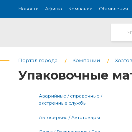
Новости
Афиша
Компании
Объявления
Портал города
Компании
Хозтов
Упаковочные ма
Аварийные / справочные /
экстренные службы
Автосервис / Автотовары
Досуг / Развлечения / Еда