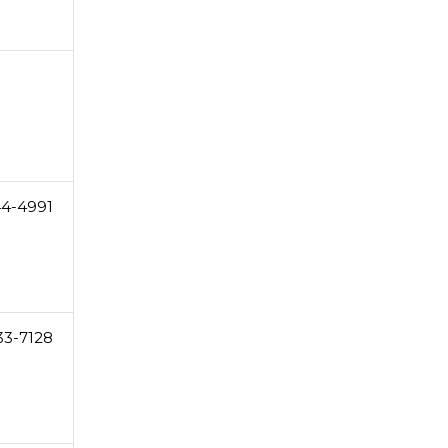
44-4991
33-7128