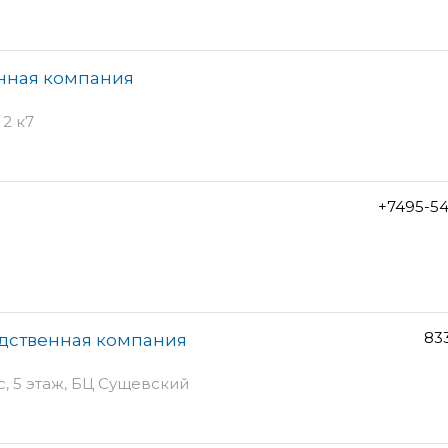
енная компания
2 к7
+7495-5
83
одственная компания
ис, 5 этаж, БЦ Сущевский