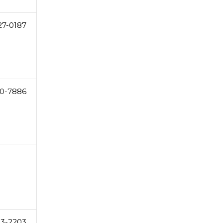
27-0187
0-7886
33-2203