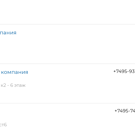
мпания
+7495-93
я компания
к2 - 6 этаж
+7495-7
ст6