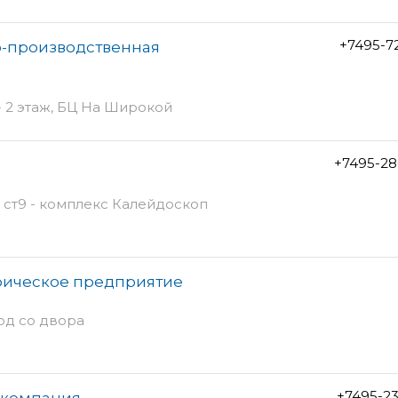
+7495-7
о-производственная
- 2 этаж, БЦ На Широкой
+7495-28
 ст9 - комплекс Калейдоскоп
афическое предприятие
ход со двора
+7495-2
я компания