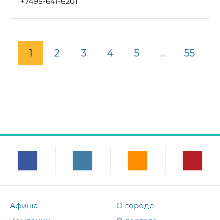
+7495-641-6201
1
2
3
4
5
...
55
Афиша
О городе