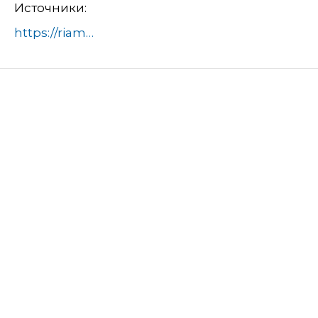
Источники:
https://riamo.ru/news/ekonomika/v-podmoskove-predstavili-umnyj-gazoprovod-i-ii-dlja-kadrov/