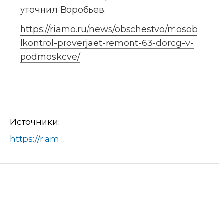
уточнил Воробьев.
https://riamo.ru/news/obschestvo/mosob
lkontrol-proverjaet-remont-63-dorog-v-
podmoskove/
Источники:
https://riamo.ru/news/obschestvo/mosoblkontrol-proverjaet-remont-63-dorog-v-podmoskove/