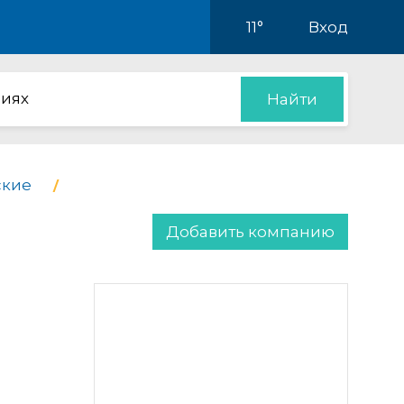
11°
Вход
иях
Найти
ские
Добавить компанию