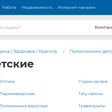
Работа
Недвижимость
Интернет-магазин
Компан
ина / Здоровье / Красота
Поликлиники дет
тские
Оптика
Студии загара
Парикмахерские
Тату-салоны
Поликлиники взрослые
Травмпункты