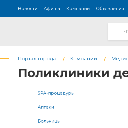
Новости
Афиша
Компании
Объявления
Портал города
Компании
Медиц
Поликлиники де
SPA-процедуры
Аптеки
Больницы